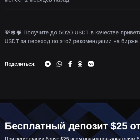
💸💲🧠 Получите до 5020 USDT в качестве приве
USDT за переход по этой рекомендации на бирже
Поделиться:
Бесплатный депозит $25 от
При регистрации бонус $25 всем новым пользователям би