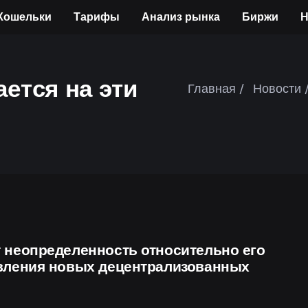
Кошельки
Тарифы
Анализ рынка
Биржи
Н
ется на эти
Главная /
Новости 
т неопределенность относительно его
явления новых децентрализованных