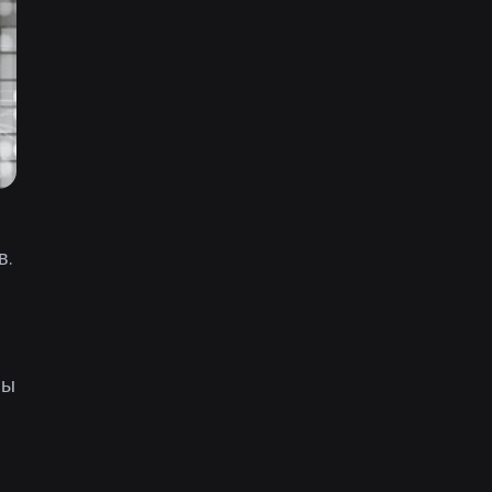
в.
мы